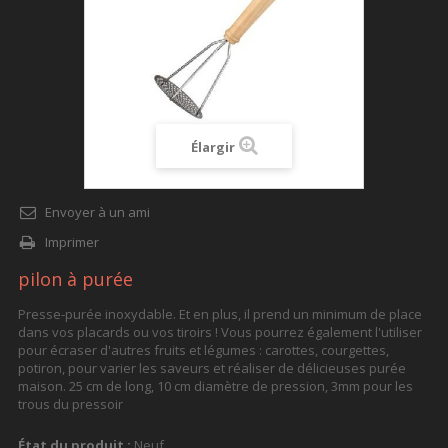
Élargir
Envoyer à un ami
Imprimer
pilon à purée
Presse-purée inoxydable. Et en plus, il prend un minimum de place
dans vos placards ou vos tiroirs ! Vous pourrez également l'utiliser
pour écraser d'autres fruits et légumes : carottes, courgettes,
potiron, pour varier les saveurs et réaliser de délicieuses purée
maison. 25 cm de long, 10 cm diamètre de pression, 3mm pour les
trous du pressoir
État du produit :
Neuf