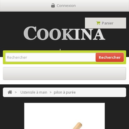
Connexion
Panier
Site Grill Gaz
Retour À L'accueil
Rechercher
>
Ustensile à main
>
pilon à purée