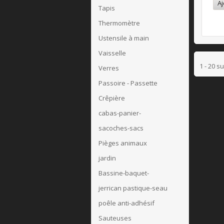
Aj
Tapis
Thermomètre
Ustensile à main
Vaisselle
1 - 20 s
Verres
Passoire - Passette
Crêpière
cabas-panier-
sacoches-sacs
Pièges animaux
jardin
Bassine-baquet-
jerrican pastique-seau
poêle anti-adhésif
Sauteuses