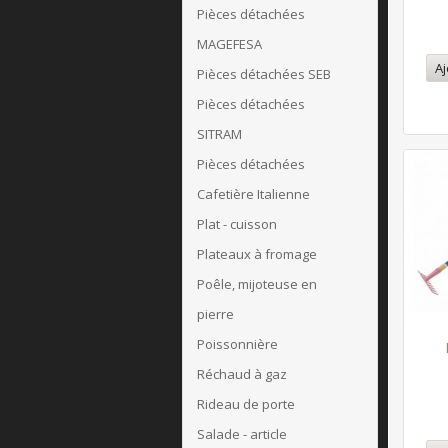
Pièces détachées
MAGEFESA
Aj
Pièces détachées SEB
Pièces détachées
SITRAM
Pièces détachées
Cafetière Italienne
Plat - cuisson
Plateaux à fromage
Poêle, mijoteuse en
pierre
Poissonnière
Réchaud à gaz
Rideau de porte
Salade - article