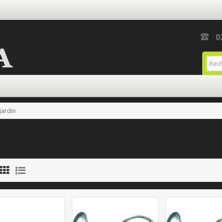
0
:
jardin
n