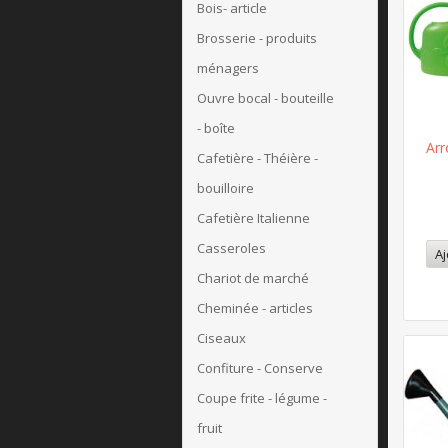
Bois- article
Brosserie - produits
ménagers
Ouvre bocal - bouteille
- boîte
Arr
Cafetière - Théière -
bouilloire
Cafetière Italienne
Casseroles
Aj
Chariot de marché
Cheminée - articles
Ciseaux
Confiture - Conserve
Coupe frite - légume -
fruit