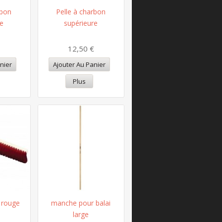
rbon
Pelle à charbon
ue
supérieure
12,50 €
nier
Ajouter Au Panier
Plus
r rouge
manche pour balai
large