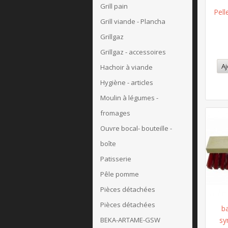
Grill pain
Pell
Grill viande - Plancha
Grillgaz
Grillgaz - accessoires
Aj
Hachoir à viande
Hygiène - articles
Moulin à légumes -
fromages
Ouvre bocal- bouteille -
boîte
Patisserie
Pêle pomme
Pièces détachées
Pièces détachées
b
BEKA-ARTAME-GSW
sy