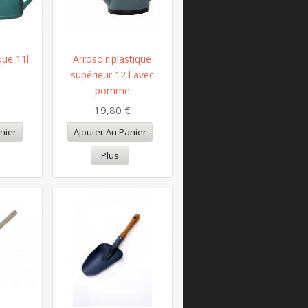
que 11l
Arrosoir plastique
supérieur 12 l avec
pomme
19,80 €
nier
Ajouter Au Panier
Plus