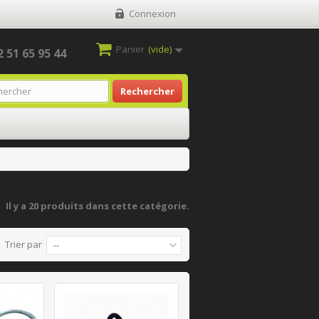
Connexion
Panier
(vide)
2 51 65 95 44
Rechercher
Il y a 20 produits dans cette catégorie.
Trier par
--