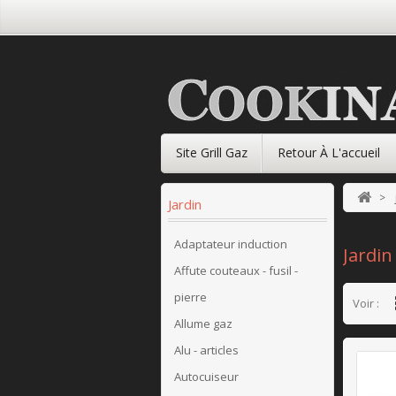
Site Grill Gaz
Retour À L'accueil
>
Jardin
Adaptateur induction
Jardi
Affute couteaux - fusil -
pierre
Voir :
Allume gaz
Alu - articles
Autocuiseur