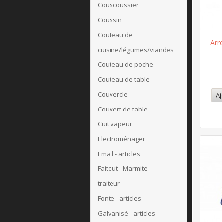
Couscoussier
Coussin
Couteau de
Arr
cuisine/légumes/viandes
Couteau de poche
Couteau de table
Couvercle
Aj
Couvert de table
Cuit vapeur
Electroménager
Email - articles
Faitout - Marmite
traiteur
Fonte - articles
Galvanisé - articles