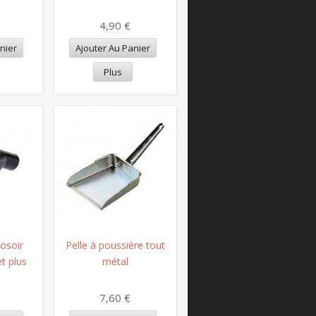
4,90 €
nier
Ajouter Au Panier
Plus
osoir
Pelle à poussière tout
et plus
métal
7,60 €