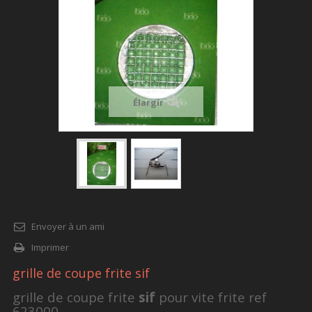
Élargir
Envoyer à un ami
Imprimer
grille de coupe frite sif
grille de coupe frite
sif
pour vite frite ref
623000