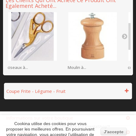
Les Clients Qui Ont Acheté Ce Produit Ont
Également Acheté...
ciseaux à...
Moulin à...
couv
Coupe Frite - Légume - Fruit
Informations sur votre boutique
Cookina utilise des cookies pour vous
© 2014
Logiciel e-commerce par PrestaShop™
proposer les meilleures offres. En poursuivant
Informations
J'accepte
votre navigation, vous acceptez l’utilisation de