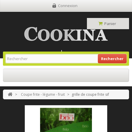
Connexion
Panier
Site Grill Gaz
Retour À L'accueil
Rechercher
>
Coupe frite - légume - fruit
>
grille de coupe frite sif