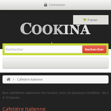
Connexion
Panier
Site Grill Gaz
Retour À L'accueil
Rechercher
>
Cafetière Italienne
Nos cafetières italiennes Vev Vivano, inox, en plusieurs modèles : de 2
à 12 tasses.
Cafetière Italienne