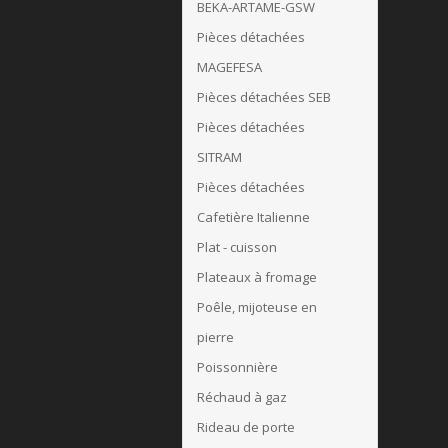
BEKA-ARTAME-GSW
Pièces détachées
MAGEFESA
Pièces détachées SEB
Pièces détachées
SITRAM
Pièces détachées
Cafetière Italienne
Plat - cuisson
Plateaux à fromage
Poêle, mijoteuse en
pierre
Poissonnière
Réchaud à gaz
Rideau de porte