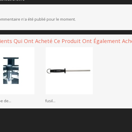
mmentaire n'a été publié pour le moment.
lients Qui Ont Acheté Ce Produit Ont Également Ache
 de...
fusil...