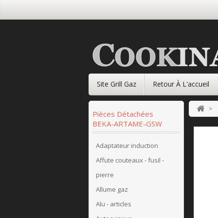
Site Grill Gaz
Retour À L'accueil
>
Pièces Détachées
BEKA-ARTAME-GSW
Adaptateur induction
Affute couteaux - fusil -
pierre
Allume gaz
Alu - articles