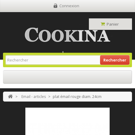
Connexion
Panier
Site Grill Gaz
Retour À L'accueil
Rechercher
>
Email - articles
>
plat émail rouge diam. 24cm