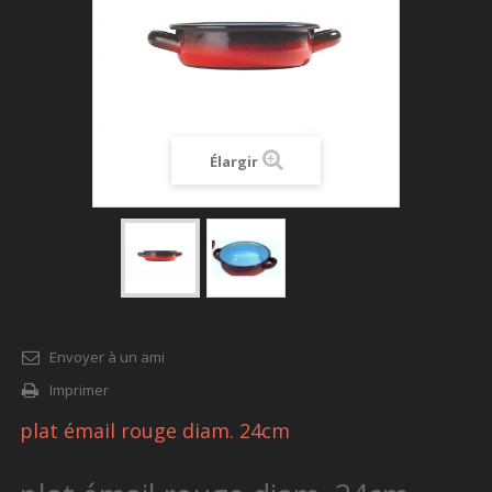
Élargir
Envoyer à un ami
Imprimer
plat émail rouge diam. 24cm