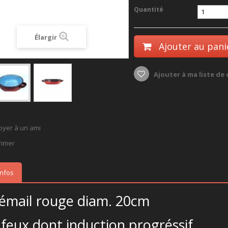
Quantité
Élargir
Ajouter au pani
Ajouter à ma liste de
oyer à un ami
rimer
infos
 émail rouge diam. 20cm
 feux dont induction progréssif