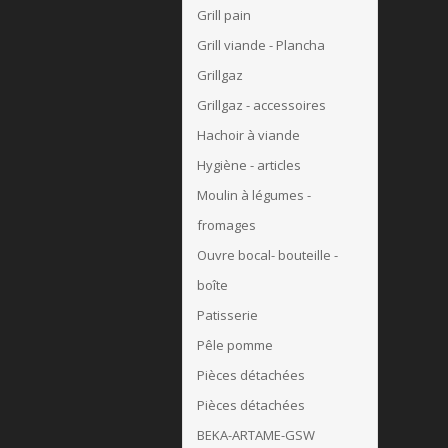
Grill pain
Grill viande - Plancha
Grillgaz
Grillgaz - accessoires
Hachoir à viande
Hygiène - articles
Moulin à légumes -
fromages
Ouvre bocal- bouteille -
boîte
Patisserie
Pêle pomme
Pièces détachées
Pièces détachées
BEKA-ARTAME-GSW