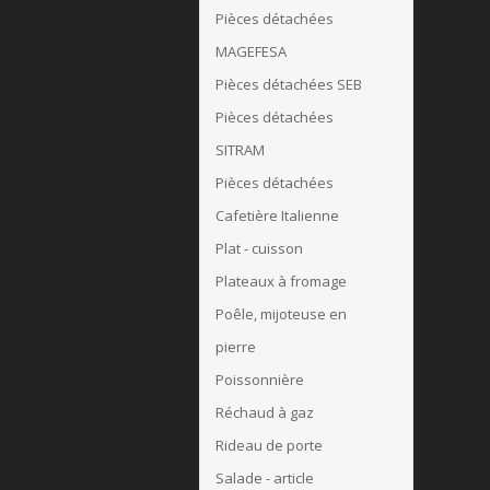
Pièces détachées
MAGEFESA
Pièces détachées SEB
Pièces détachées
SITRAM
Pièces détachées
Cafetière Italienne
Plat - cuisson
Plateaux à fromage
Poêle, mijoteuse en
pierre
Poissonnière
Réchaud à gaz
Rideau de porte
Salade - article