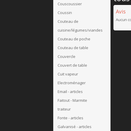
Couscoussier
Avis
Coussin
Aucun co
Couteau de
cuisine/légumes/viandes
Couteau de poche
Couteau de table
Couvercle
Couvert de table
Cuit vapeur
Electroménager
Email - articles
Faitout - Marmite
traiteur
Fonte - articles
Galvanisé - articles