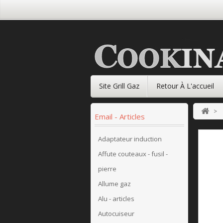
Site Grill Gaz
Retour À L'accueil
>
Email - Articles
Adaptateur induction
Affute couteaux - fusil -
pierre
Allume gaz
Alu - articles
Autocuiseur