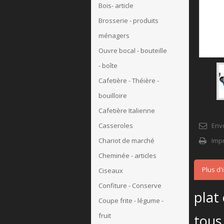
Bois- article
Brosserie - produits
ménagers
Ouvre bocal - bouteille
- boîte
Cafetière - Théière -
bouilloire
Cafetière Italienne
Env
Casseroles
Imp
Chariot de marché
Cheminée - articles
Plus d'
Ciseaux
Confiture - Conserve
plat
Coupe frite - légume -
fruit
tous