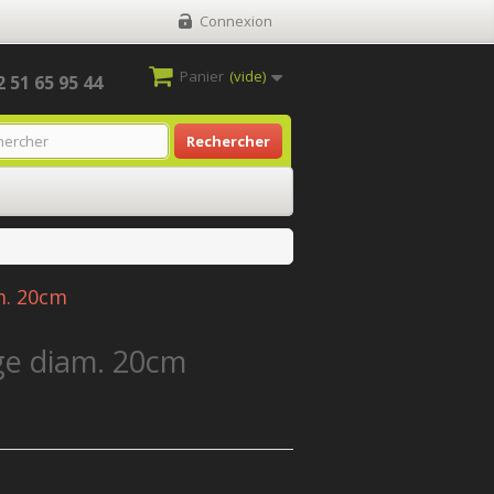
Connexion
Panier
(vide)
2 51 65 95 44
Rechercher
m. 20cm
ge diam. 20cm