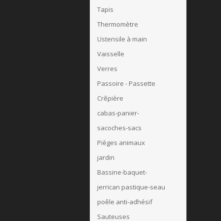
Tapis
Thermomètre
Ustensile à main
Vaisselle
Verres
Passoire - Passette
Crêpière
cabas-panier-
sacoches-sacs
Pièges animaux
jardin
Bassine-baquet-
jerrican pastique-seau
poêle anti-adhésif
Sauteuses