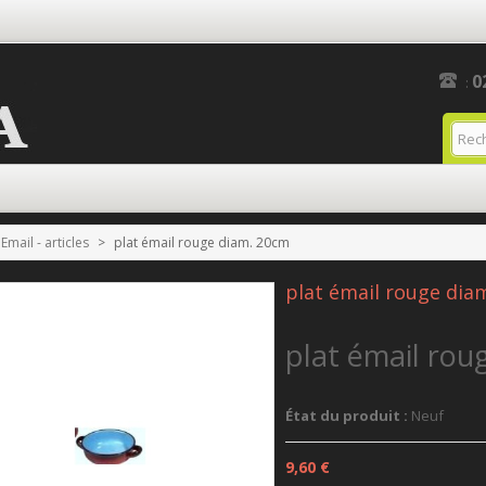
0
:
Email - articles
>
plat émail rouge diam. 20cm
plat émail rouge dia
plat émail rou
État du produit :
Neuf
9,60 €