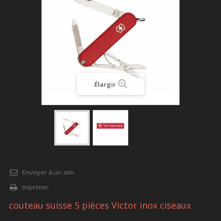
Élargir
Envoyer à un ami
Imprimer
couteau suisse 5 pièces Victor inox ciseaux