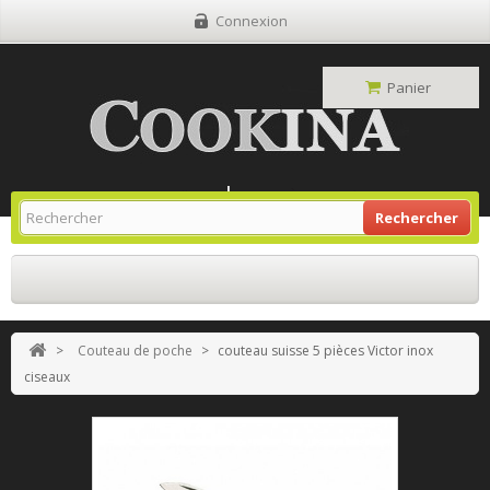
Connexion
Panier
Site Grill Gaz
Retour À L'accueil
Rechercher
>
Couteau de poche
>
couteau suisse 5 pièces Victor inox
ciseaux