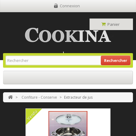
Connexion
Panier
Site Grill Gaz
Retour À L'accueil
Rechercher
>
Confiture - Conserve
>
Extracteur de jus
Vendu