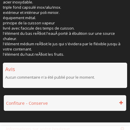
acier inoxydable.
triple fond capsulé inox/alu/inox.
extérieur et intérieur poli mirioir.
équipement métal.
principe de la cuisson vapeur
livré avec facicule des temps de cuisson.
l'élément du bas reÃ§oit l'eauÂ porté à ébulition sur une source
chaleur.
l'élément médium reÃ§oit le jus qui s'évidera par le fléxible jusqu à
votre contenant.
l'élément du haut reÃ§oit les fruits.
Avis
Aucun commentaire n'a été publié pour le moment.
Confiture - Conserve
Informations sur votre boutique