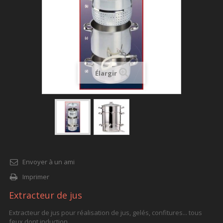
Élargir
Envoyer à un ami
Imprimer
Extracteur de jus
Extracteur de jus pour réalisation de jus, gelés, confitures... tous
feux dont induction.