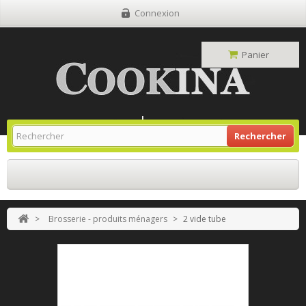
Connexion
Panier
Site Grill Gaz
Retour À L'accueil
Rechercher
>
Brosserie - produits ménagers
>
2 vide tube