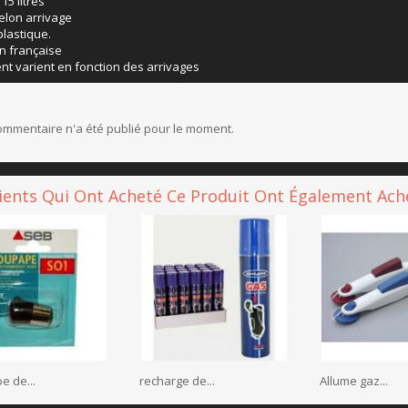
15 litres
selon arrivage
plastique.
on française
ent varient en fonction des arrivages
mmentaire n'a été publié pour le moment.
lients Qui Ont Acheté Ce Produit Ont Également Ache
e de...
recharge de...
Allume gaz...