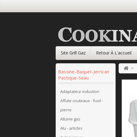
Site Grill Gaz
Retour À L'accueil
>
Bassine-Baquet-Jerrican
Pastique-Seau
Adaptateur induction
Affute couteaux - fusil -
pierre
Allume gaz
Alu - articles