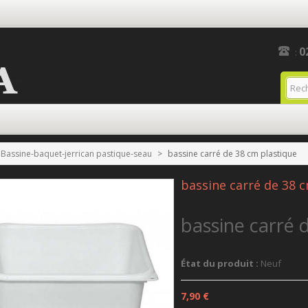
0
:
Bassine-baquet-jerrican pastique-seau
>
bassine carré de 38 cm plastique
bassine carré de 38 
bassine carré 
État du produit :
Neuf
7,90 €