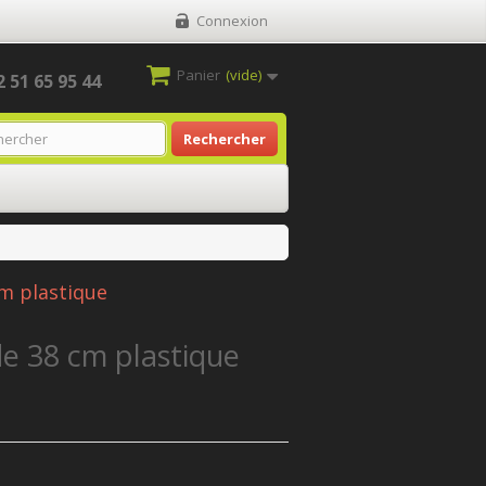
Connexion
Panier
(vide)
2 51 65 95 44
Rechercher
cm plastique
de 38 cm plastique