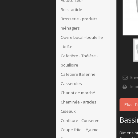
Autocuiseur
Bois- article
Brosserie - produits
ménagers
Ouvre bocal - bouteille
- boîte
Cafetière - Théière -
bouilloire
Cafetière Italienne
Env
Casseroles
Imp
Chariot de marché
Cheminée - articles
Plus d'
Ciseaux
Bass
Confiture - Conserve
Coupe frite - légume -
Dimension