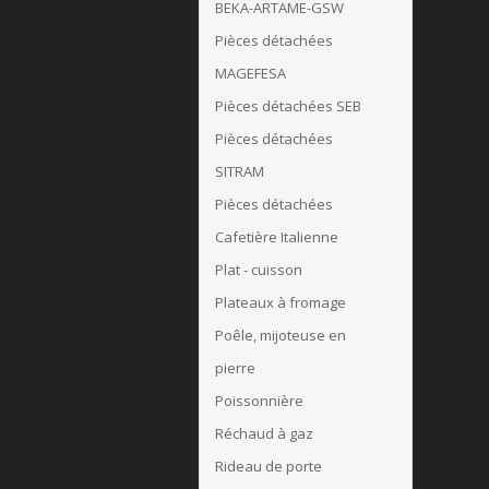
BEKA-ARTAME-GSW
Pièces détachées
MAGEFESA
Pièces détachées SEB
Pièces détachées
SITRAM
Pièces détachées
Cafetière Italienne
Plat - cuisson
Plateaux à fromage
Poêle, mijoteuse en
pierre
Poissonnière
Réchaud à gaz
Rideau de porte