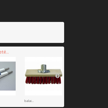
té...
balai...
broc en...