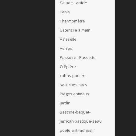
Salade - article
Tapis
Thermomètre
Ustensile à main
Vaisselle
Verres
Passoire - Passette
Crêpière
cabas-panier-
sacoches-sacs
Pièges animaux
jardin
Bassine-baquet-
jerrican pastique-seau
poêle anti-adhésif