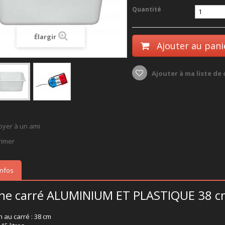
Quantité
Élargir
Ajouter au pani
Ajouter à ma liste de
oyer à un ami
rimer
infos
ine carré ALUMINIUM ET PLASTIQUE 38 
 au carré : 38 cm