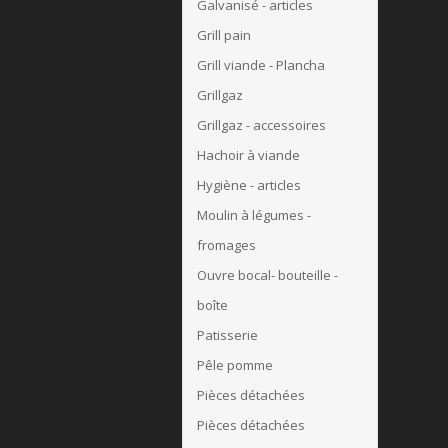
Galvanisé - articles
Grill pain
Grill viande - Plancha
Grillgaz
Grillgaz - accessoires
Hachoir à viande
Hygiène - articles
Moulin à légumes -
fromages
Ouvre bocal- bouteille -
boîte
Patisserie
Pêle pomme
Pièces détachées
Pièces détachées