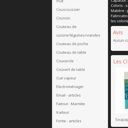
Capacité : 
fruit
Coloris : 
Couscoussier
Matière : 
Fabricati
Coussin
les colori
Couteau de
Avis
cuisine/légumes/viandes
Aucun co
Couteau de poche
Couteau de table
Les C
Couvercle
Couvert de table
Cuit vapeur
Electroménager
Email - articles
Faitout - Marmite
traiteur
Soupap
Fonte - articles