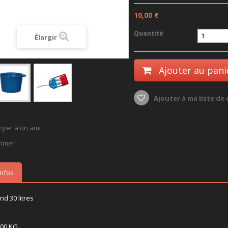
10,00 €
Quantité
Élargir
Ajouter au pani
Ajouter à ma liste de
oyer à un ami
rimer
infos
d 30 litres
100 KG