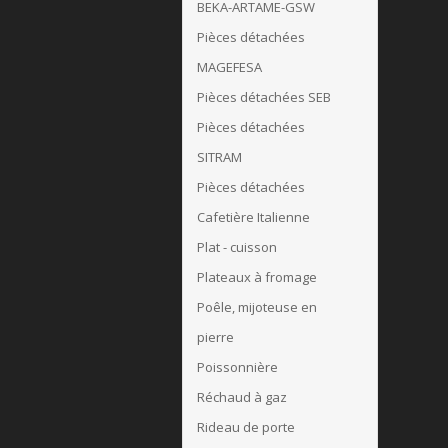
BEKA-ARTAME-GSW
Pièces détachées
MAGEFESA
Pièces détachées SEB
Pièces détachées
SITRAM
Pièces détachées
Cafetière Italienne
Plat - cuisson
Plateaux à fromage
Poêle, mijoteuse en
pierre
Poissonnière
Réchaud à gaz
Rideau de porte