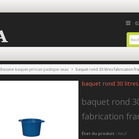
0
:
Bassine-baquet-jerrican pastique-seau
>
baquet rond 30 litres fabrication fr
baquet rond 30 litres
baquet rond 30
fabrication fra
État du produit :
Neuf