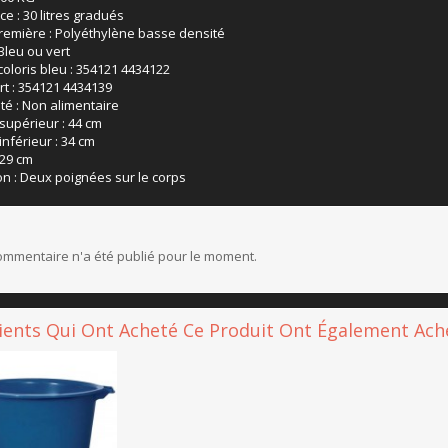
e : 30 litres gradués
remière : Polyéthylène basse densité
Bleu ou vert
coloris bleu : 354121 4434122
rt : 354121 4434139
té : Non alimentaire
supérieur : 44 cm
nférieur : 34 cm
 29 cm
n : Deux poignées sur le corps
mmentaire n'a été publié pour le moment.
lients Qui Ont Acheté Ce Produit Ont Également Ache