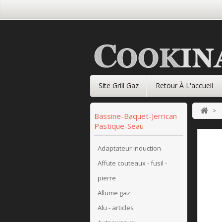
Site Grill Gaz
Retour À L'accueil
>
Bassine-Baquet-Jerrican
Pastique-Seau
Adaptateur induction
Affute couteaux - fusil -
pierre
Allume gaz
Alu - articles