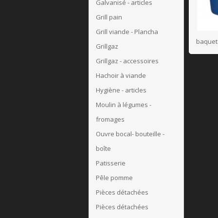
Galvanisé - articles
Grill pain
Grill viande - Plancha
baquet 
Grillgaz
Grillgaz - accessoires
Hachoir à viande
Hygiène - articles
Moulin à légumes -
fromages
Ouvre bocal- bouteille -
boîte
Patisserie
Pêle pomme
Pièces détachées
Pièces détachées