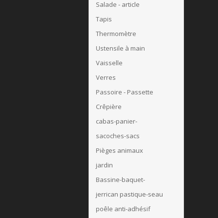
Salade - article
Tapis
Thermomètre
Ustensile à main
Vaisselle
Verres
Passoire - Passette
Crêpière
cabas-panier-
sacoches-sacs
Pièges animaux
jardin
Bassine-baquet-
jerrican pastique-seau
poêle anti-adhésif