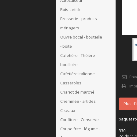
Autocuiseur
Bois- article
Brosserie - produits
ménagers
Ouvre bocal - bouteille
- boîte
Cafetière - Théière -
bouilloire
Cafetière Italienne
Env
Casseroles
Imp
Chariot de marché
Cheminée - articles
Plus d'
Ciseaux
baquet ron
Confiture - Conserve
Coupe frite - légume -
B30
Poids : 1.