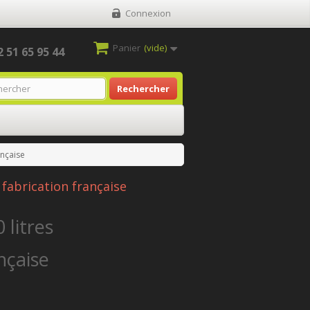
Connexion
Panier
(vide)
2 51 65 95 44
Rechercher
ançaise
 fabrication française
 litres
nçaise