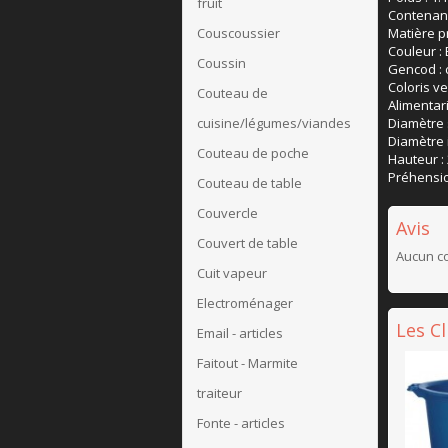
fruit
Contenanc
Matière p
Couscoussier
Couleur : 
Coussin
Gencod : 
Coloris ve
Couteau de
Alimentari
Diamètre 
cuisine/légumes/viandes
Diamètre i
Couteau de poche
Hauteur :
Préhensio
Couteau de table
Couvercle
Avis
Couvert de table
Aucun co
Cuit vapeur
Electroménager
Les C
Email - articles
Faitout - Marmite
traiteur
Fonte - articles