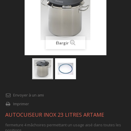
Élargir
Envoyer à un ami
Imprimer
AUTOCUISEUR INOX 23 LITRES ARTAME
fermeture 4 mâchoires permettant un usage aisé dans toutes les
positions