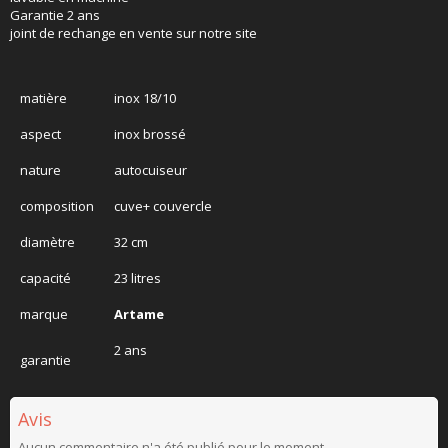
Garantie 2 ans
joint de rechange en vente sur notre site
matière
inox 18/10
aspect
inox brossé
nature
autocuiseur
composition
cuve+ couvercle
diamètre
32 cm
capacité
23 litres
marque
Artame
2 ans
garantie
Avis
Aucun commentaire n'a été publié pour le moment.