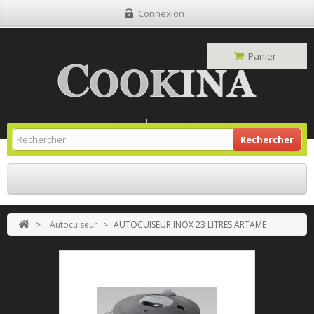
Connexion
Panier
Site Grill Gaz
Retour À L'accueil
Rechercher
>
Autocuiseur
>
AUTOCUISEUR INOX 23 LITRES ARTAME