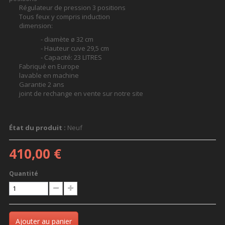
Régulateur de pression 3 positions
Tous feux y compris induction
dimension:
- diamète ø 32 cm
- Hauteur cuve 29,5 cm
- Capacité: 23 LITRES
Fabriqué en Europe
lavable en machine
Garantie 2 ans
joint de rechange en vente sur notre site
État du produit :
Neuf
410,00 €
Quantité
Ajouter au panier