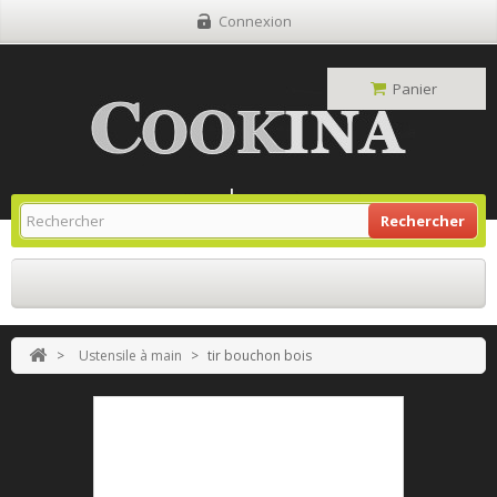
Connexion
Panier
Site Grill Gaz
Retour À L'accueil
Rechercher
>
Ustensile à main
>
tir bouchon bois