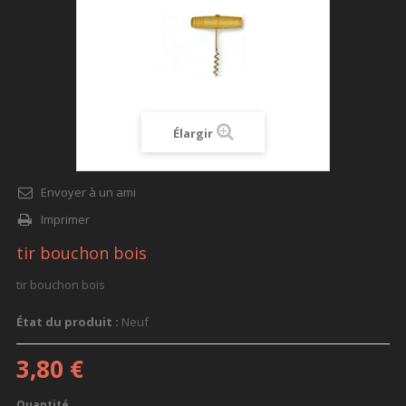
Élargir
Envoyer à un ami
Imprimer
tir bouchon bois
tir bouchon bois
État du produit :
Neuf
3,80 €
Quantité