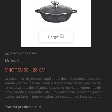
Élargir
Envoyer à un ami
Imprimer
MIJOTEUSE - 28 CM
La cuisson en mijoteuse s’applique à des très petites pièces de
viande (petits cubes de bœuf, aiguillettes de canard, émincé de
dinde, etc.) ou à des légumes coupés en morceaux (pommes de
terre, carottes, courgettes, etc.). Polyvalent elle permet de griller,
sauter, au faire mijoter vos plats sur tous type de feux ou au four.
État du produit :
Neuf