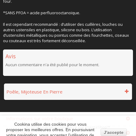
four.
*SANS PFOA = acide perfluorooctanoïque.
Il est cependant recommandé : d’utiliser des cuillères, louches ou
autres ustensiles en plastique, silicone ou bois. L’utilisation
d’ustensiles métalliques ou pointus comme des fourchettes, ciseaux
ou couteaux est très fortement déconseillée.
Avis
Aucun commentaire n'a été publié pour le moment.
Poêle, Mijoteuse En Pierre
Informations sur votre boutique
Cookina utilise des cookies pour vous
© 2014
Logiciel e-commerce par PrestaShop™
proposer les meilleures offres. En poursuivant
Informations
J'accepte
votre navigation, vous acceptez l’utilisation de