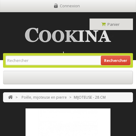
Connexion
Panier
Site Grill Gaz
Retour À L'accueil
Rechercher
>
Poêle, mijoteuse en pierre
>
MIJOTEUSE - 28 CM