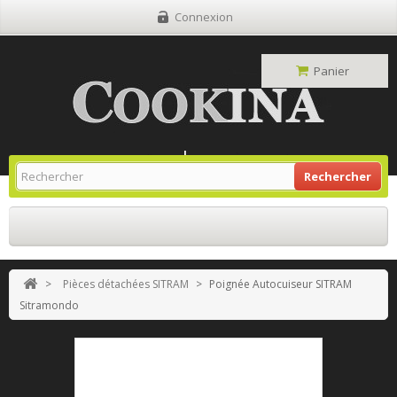
Connexion
Panier
Site Grill Gaz
Retour À L'accueil
Rechercher
>
Pièces détachées SITRAM
>
Poignée Autocuiseur SITRAM
Sitramondo