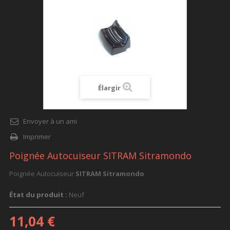
Élargir
Envoyer à un ami
Imprimer
Poignée Autocuiseur SITRAM Sitramondo
Poignée Autocuiseur
SITRAM Sitramondo
État du produit :
Neuf
11,04 €