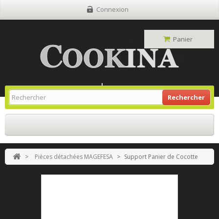
Connexion
Panier
Site Grill Gaz
Retour À L'accueil
Rechercher
>
Pièces détachées MAGEFESA
>
Support Panier de Cocotte