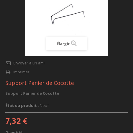
Élargir
Envoyer à un ami
Imprimer
Support Panier de Cocotte
Support Panier de Cocotte
État du produit :
Neuf
7,32 €
Quantité