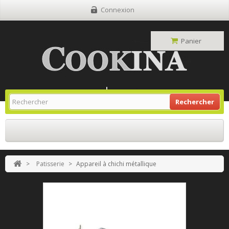
Connexion
Panier
Site Grill Gaz
Retour À L'accueil
Rechercher
>
Patisserie
>
Appareil à chichi métallique