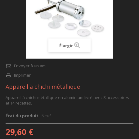
Élargir
Envoyer à un ami
Imprimer
Appareil à chichi métallique
Appareil à chichi métallique en aluminium livré avec 8 accessoires
et 14 recettes.
État du produit :
Neuf
29,60 €