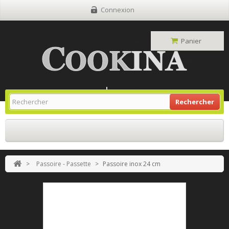
Connexion
Panier
Site Grill Gaz
Retour À L'accueil
Rechercher
>
Passoire - Passette
>
Passoire inox 24 cm