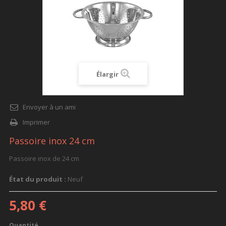
Élargir
Envoyer à un ami
Imprimer
Passoire inox 24 cm
Passoire inox de 24 cm
État du produit :
Neuf
5,80 €
Quantité