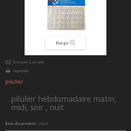
Élargir
Envoyer à un ami
Imprimer
pilulier
pilulier hebdomadaire matin,
midi, soir , nuit
État du produit :
Neuf