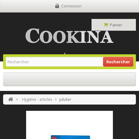
Connexion
Panier
Site Grill Gaz
Retour À L'accueil
Rechercher
>
Hygiène - articles
>
pilulier