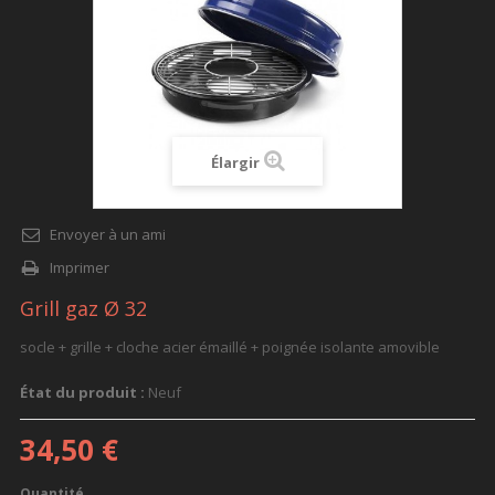
Élargir
Envoyer à un ami
Imprimer
Grill gaz Ø 32
socle + grille + cloche acier émaillé + poignée isolante amovible
État du produit :
Neuf
34,50 €
Quantité