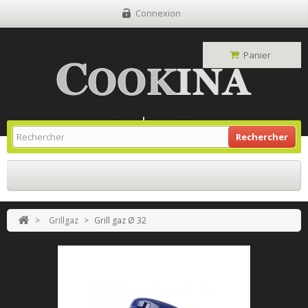
Connexion
Panier
Site Grill Gaz
Retour À L'accueil
Rechercher
>
Grillgaz
>
Grill gaz Ø 32