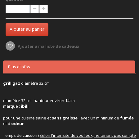
Ajouter au panier
Ajouter à ma liste de cadeaux
Plus d'infos
grill gaz
diamètre 32 cm
diamètre 32 cm hauteur environ 14cm
marque :
ibili
pour une cuisine saine et
sans graisse
,
avec un minimum de
fumée
et d
odeur
Temps de cuisson
(Selon l'intensité de vos feux, ne tenant pas compte