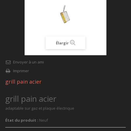
Élargir
Envoyer à un ami
Imprimer
grill pain acier
grill pain acier
adaptable sur gaz et plaque électrique
État du produit :
Neuf