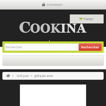
Connexion
Panier
Site Grill Gaz
Retour À L'accueil
Rechercher
>
Grill pain
>
grill pain acier