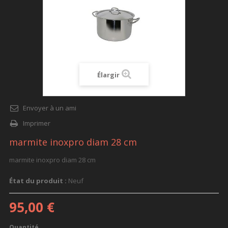
Élargir
Envoyer à un ami
Imprimer
marmite inoxpro diam 28 cm
marmite inoxpro diam 28 cm
État du produit :
Neuf
95,00 €
Quantité