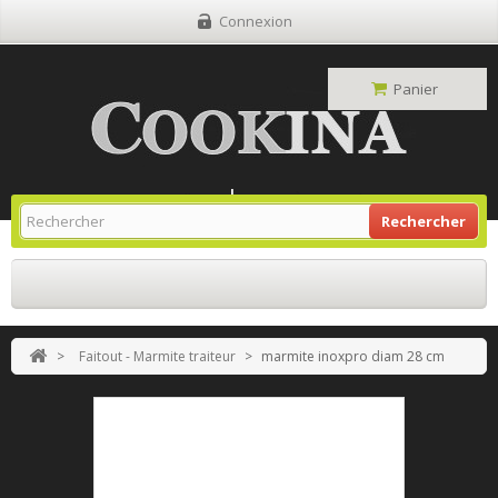
Connexion
Panier
Site Grill Gaz
Retour À L'accueil
Rechercher
>
Faitout - Marmite traiteur
>
marmite inoxpro diam 28 cm