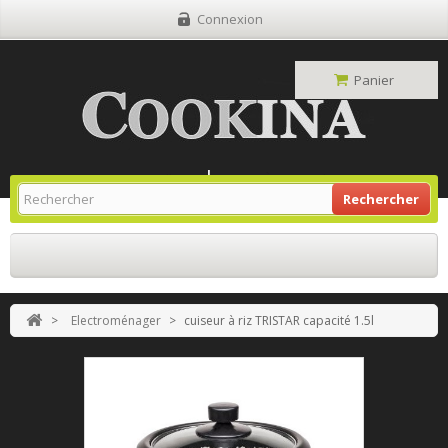
Connexion
Panier
Site Grill Gaz
Retour À L'accueil
Rechercher
>
Electroménager
>
cuiseur à riz TRISTAR capacité 1.5l