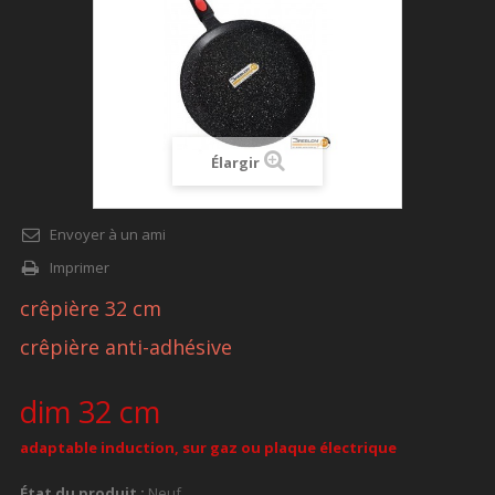
Élargir
Envoyer à un ami
Imprimer
crêpière 32 cm
crêpière anti-adhésive
dim 32 cm
adaptable induction, sur gaz ou plaque électrique
État du produit :
Neuf