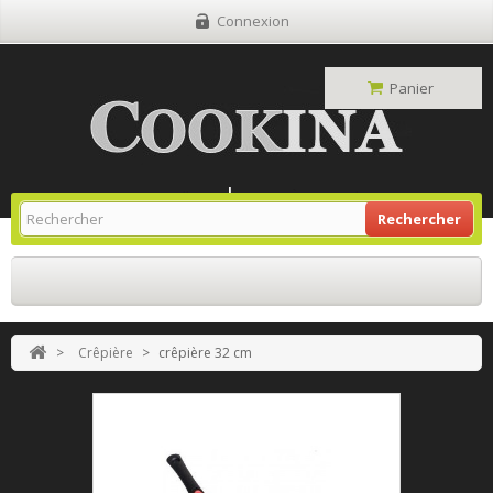
Connexion
Panier
Site Grill Gaz
Retour À L'accueil
Rechercher
>
Crêpière
>
crêpière 32 cm