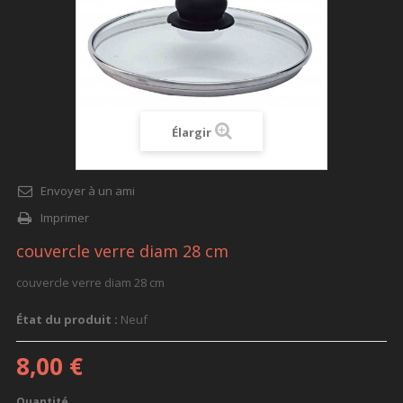
Élargir
Envoyer à un ami
Imprimer
couvercle verre diam 28 cm
couvercle verre diam 28 cm
État du produit :
Neuf
8,00 €
Quantité