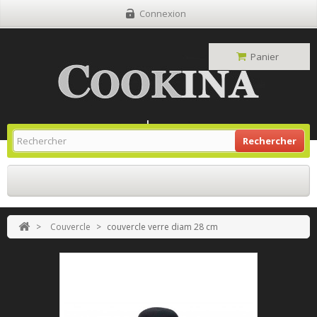
Connexion
Panier
Site Grill Gaz
Retour À L'accueil
Rechercher
>
Couvercle
>
couvercle verre diam 28 cm