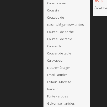
Avis
Couscoussier
Aucun co
Coussin
Couteau de
cuisine/légumes/viandes
Couteau de poche
Couteau de table
Couvercle
Couvert de table
Cuit vapeur
Electroménager
Email - articles
Faitout - Marmite
traiteur
Fonte - articles
Galvanisé - articles