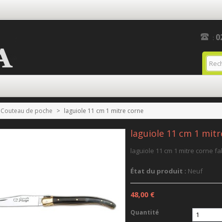
0
:
Couteau de poche
>
laguiole 11 cm 1 mitre corne
laguiole 11 cm 1 mitr
laguiole 11 cm 1 mitre corne fa
État du produit :
Neuf
48,00 €
Quantité