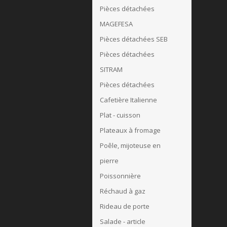
Pièces détachées
MAGEFESA
Pièces détachées SEB
Pièces détachées
SITRAM
Pièces détachées
Cafetière Italienne
Plat - cuisson
Plateaux à fromage
Poêle, mijoteuse en
pierre
Poissonnière
Réchaud à gaz
Rideau de porte
Salade - article