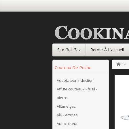
Site Grill Gaz
Retour À L'accueil
>
Couteau De Poche
Adaptateur induction
Affute couteaux - fusil -
pierre
Allume gaz
Alu - articles
Autocuiseur