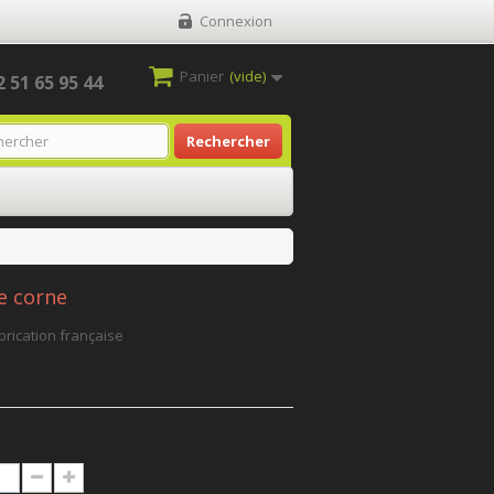
Connexion
Panier
(vide)
2 51 65 95 44
Rechercher
e corne
brication française