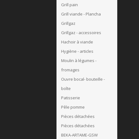
Grill pain
Grill viande - Plancha
Grillgaz
Grillgaz - accessoires
Hachoir à viande
Hygiène - articles
Moulin à légumes -
fromages
Ouvre bocal- bouteille -
boîte
Patisserie
Pêle pomme
Pièces détachées
Pièces détachées
BEKA-ARTAME-GSW