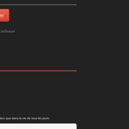
er
 cadeaux
ion que dans la vie de tous les jours.