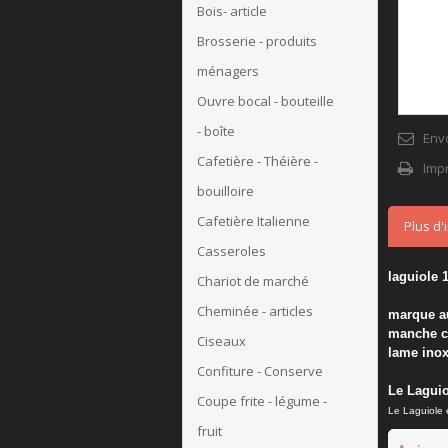
Bois- article
Brosserie - produits
ménagers
Ouvre bocal - bouteille
- boîte
Env
Cafetière - Théière -
Imp
bouilloire
Cafetière Italienne
Plus d'
Casseroles
laguiole 
Chariot de marché
Cheminée - articles
marque a
manche c
Ciseaux
lame inox
Confiture - Conserve
Le Laguio
Coupe frite - légume -
Le Laguiole e
fruit