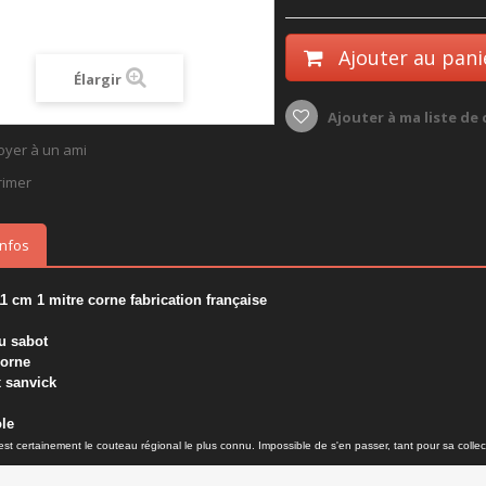
Ajouter au pani
Élargir
Ajouter à ma liste de
oyer à un ami
rimer
infos
11 cm 1 mitre corne fabrication française
u sabot
orne
 sanvick
le
st certainement le couteau régional le plus connu. Impossible de s'en passer, tant pour sa collect