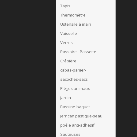
Tapis
Thermomètre
Ustensile à main
Vaisselle
Verres
Passoire - Passette
Crêpière
cabas-panier-
sacoches-sacs
Pièges animaux
jardin
Bassine-baquet-
jerrican pastique-seau
poêle anti-adhésif
Sauteuses