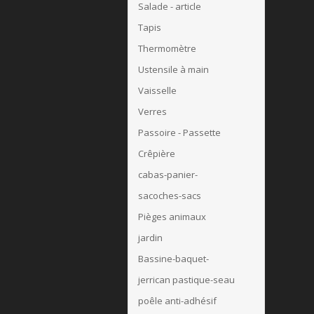
Salade - article
Tapis
Thermomètre
Ustensile à main
Vaisselle
Verres
Passoire - Passette
Crêpière
cabas-panier-
sacoches-sacs
Pièges animaux
jardin
Bassine-baquet-
jerrican pastique-seau
poêle anti-adhésif