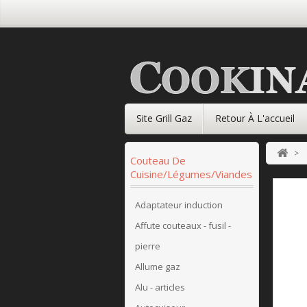
Site Grill Gaz
Retour À L'accueil
>
Couteau De
Cuisine/légumes/viandes
Adaptateur induction
Affute couteaux - fusil -
pierre
Allume gaz
Alu - articles