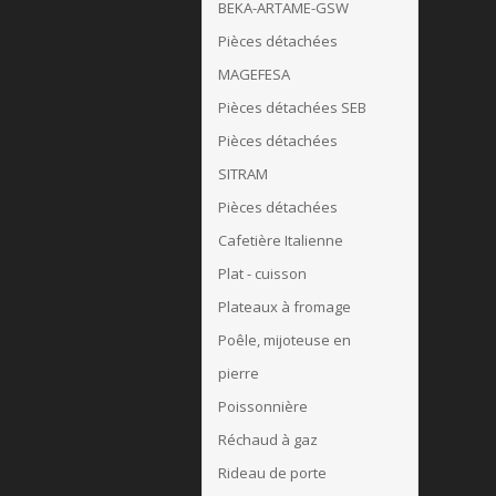
BEKA-ARTAME-GSW
Pièces détachées
MAGEFESA
Pièces détachées SEB
Pièces détachées
SITRAM
Pièces détachées
Cafetière Italienne
Plat - cuisson
Plateaux à fromage
Poêle, mijoteuse en
pierre
Poissonnière
Réchaud à gaz
Rideau de porte