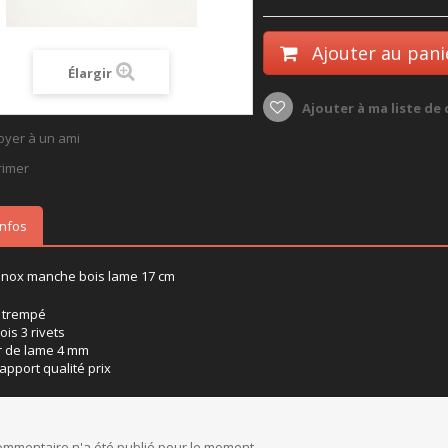
Ajouter au pani
Élargir
Ajouter à ma liste de
oyer à un ami
rimer
infos
inox manche bois lame 17 cm
 trempé
is 3 rivets
r de lame 4 mm
apport qualité prix
mmentaire n'a été publié pour le moment.