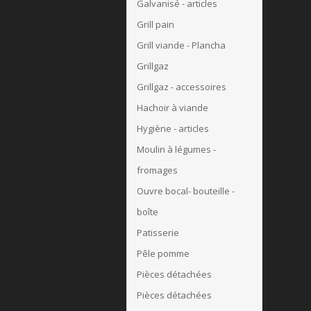
Galvanisé - articles
Grill pain
Grill viande - Plancha
Grillgaz
Grillgaz - accessoires
Hachoir à viande
Hygiène - articles
Moulin à légumes -
fromages
Ouvre bocal- bouteille -
boîte
Patisserie
Pêle pomme
Pièces détachées
Pièces détachées