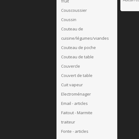
fruit
Couscoussier
Coussin
Couteau de
cuisine/légumes/viandes
Couteau de poche
Couteau de table
Couvercle
Couvert de table
Cuit vapeur
Electroménager
Email - articles
Faitout - Marmite
traiteur
Fonte - articles