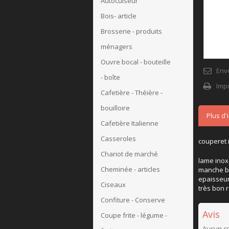
Autocuiseur
Bois- article
Brosserie - produits
ménagers
Ouvre bocal - bouteille
Env
- boîte
Imp
Cafetière - Théière -
bouilloire
Plus d'
Cafetière Italienne
Casseroles
couperet 
Chariot de marché
lame inox
Cheminée - articles
manche bo
epaisseu
Ciseaux
très bon r
Confiture - Conserve
Avis
Coupe frite - légume -
Aucun co