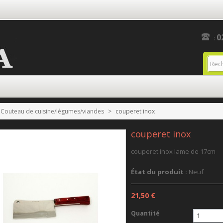
0
:
Couteau de cuisine/légumes/viandes
>
couperet inox
couperet inox
couperet inox lame de 17cm
État du produit :
Neuf
21,50 €
Quantité