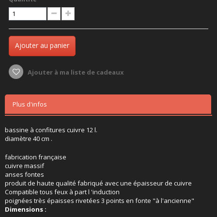
Ajouter au panier
Ajouter à ma liste de cadeaux
Plus d'infos
bassine à confitures cuivre 12 l.
diamètre 40 cm .
fabrication française
cuivre massif
anses fontes
produit de haute qualité fabriqué avec une épaisseur de cuivre
Compatible tous feux à part l 'induction
poignées très épaisses rivetées 3 points en fonte "à l'ancienne"
Dimensions
: