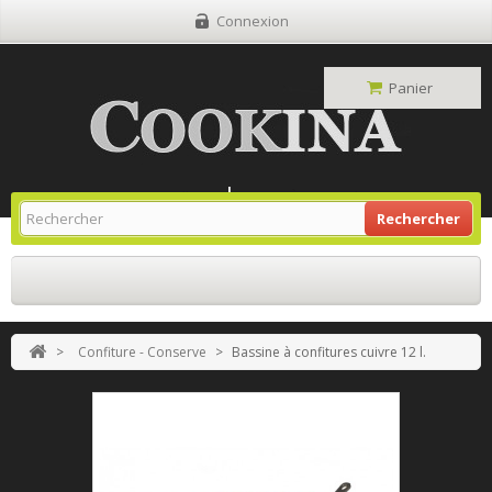
Connexion
Panier
Site Grill Gaz
Retour À L'accueil
Rechercher
>
Confiture - Conserve
>
Bassine à confitures cuivre 12 l.