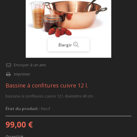
Élargir
Envoyer à un ami
Imprimer
Bassine à confitures cuivre 12 l.
bassine à confitures cuivre 12 l. diamètre 40 cm .
État du produit :
Neuf
99,00 €
Quantité