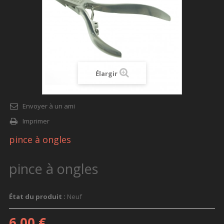
Élargir
Envoyer à un ami
Imprimer
pince à ongles
pince à ongles
État du produit :
Neuf
6,00 €