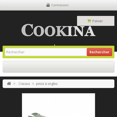
Connexion
Panier
Site Grill Gaz
Retour À L'accueil
Rechercher
>
Ciseaux
>
pince à ongles