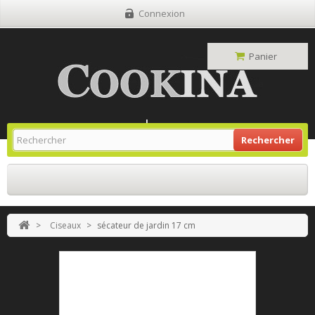
Connexion
Panier
Site Grill Gaz
Retour À L'accueil
Rechercher
>
Ciseaux
>
sécateur de jardin 17 cm