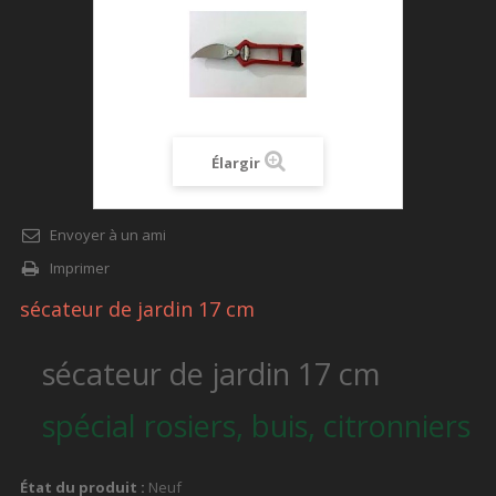
Élargir
Envoyer à un ami
Imprimer
sécateur de jardin 17 cm
sécateur de jardin 17 cm
spécial rosiers, buis, citronniers
État du produit :
Neuf