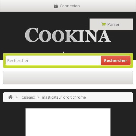
Connexion
Panier
Site Grill Gaz
Retour À L'accueil
Rechercher
>
Ciseaux
>
masticateur droit chromé