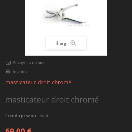
Élargir
Envoyer à un ami
Imprimer
masticateur droit chromé
masticateur droit chromé
État du produit :
Neuf
69,00 €