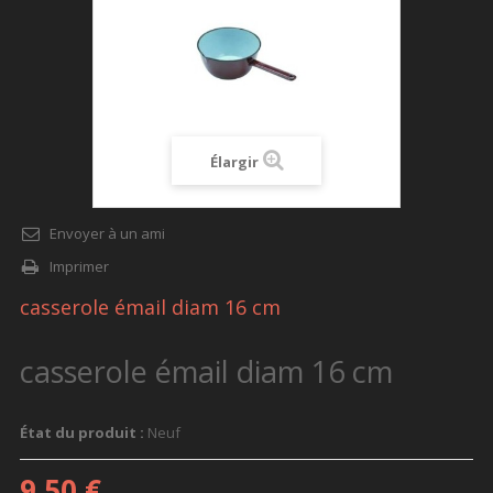
Élargir
Envoyer à un ami
Imprimer
casserole émail diam 16 cm
casserole émail diam 16 cm
État du produit :
Neuf
9,50 €