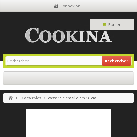
Connexion
Panier
Site Grill Gaz
Retour À L'accueil
Rechercher
>
Casseroles
>
casserole émail diam 16 cm