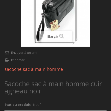
Élargir
Envoyer à un ami
Imprimer
sacoche sac à main homme
Sacoche sac à main homme cuir
agneau noir
État du produit :
Neuf