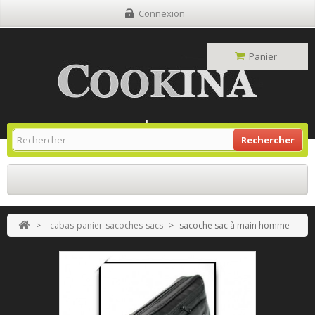
Connexion
Panier
Site Grill Gaz
Retour À L'accueil
Rechercher
>
cabas-panier-sacoches-sacs
>
sacoche sac à main homme