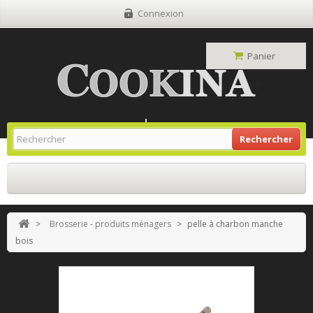
Connexion
Panier
Site Grill Gaz
Retour À L'accueil
Rechercher
>
Brosserie - produits ménagers
>
pelle à charbon manche
bois