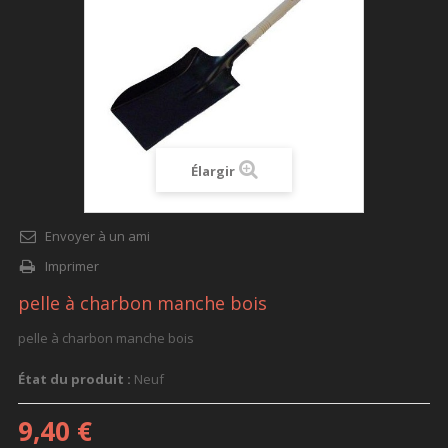
Élargir
Envoyer à un ami
Imprimer
pelle à charbon manche bois
pelle à charbon manche bois
État du produit :
Neuf
9,40 €