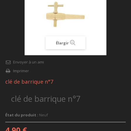
Élargir
Envoyer à un ami
Imprimer
clé de barrique n°7
clé de barrique n°7
État du produit :
Neuf
4,90 €