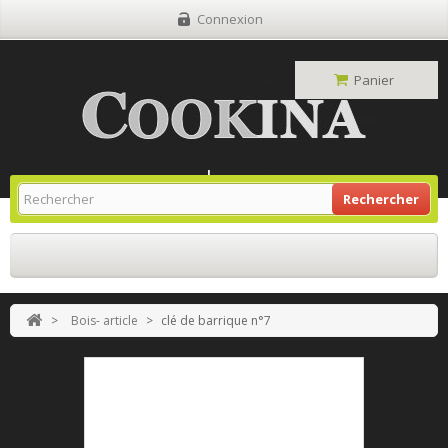
Connexion
Panier
Site Grill Gaz
Retour À L'accueil
Rechercher
>
Bois- article
>
clé de barrique n°7