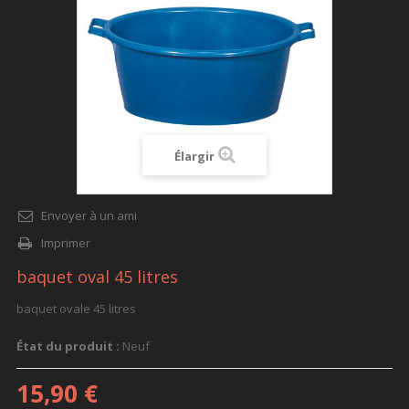
Élargir
Envoyer à un ami
Imprimer
baquet oval 45 litres
baquet ovale 45 litres
État du produit :
Neuf
15,90 €