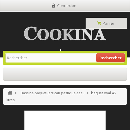
Connexion
Panier
Site Grill Gaz
Retour À L'accueil
Rechercher
>
Bassine-baquet-jerrican pastique-seau
>
baquet oval 45
litres