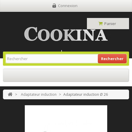
Connexion
Panier
Site Grill Gaz
Retour À L'accueil
Rechercher
>
Adaptateur induction
>
Adaptateur induction Ø 26