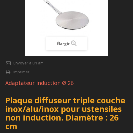
Élargir
Envoyer à un ami
Imprimer
Adaptateur induction Ø 26
Plaque diffuseur triple couche
inox/alu/inox pour ustensiles
non induction. Diamètre : 26
cm